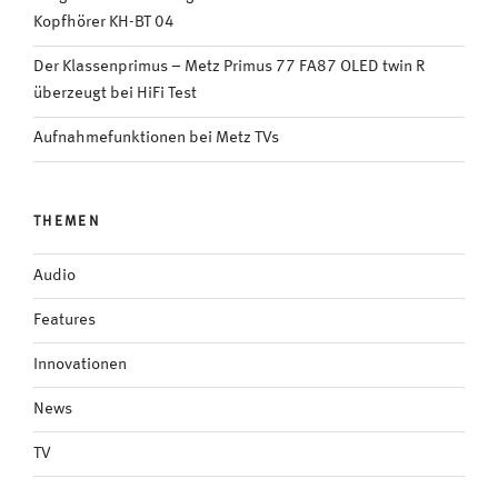
Kopfhörer KH-BT 04
Der Klassenprimus – Metz Primus 77 FA87 OLED twin R
überzeugt bei HiFi Test
Aufnahmefunktionen bei Metz TVs
THEMEN
Audio
Features
Innovationen
News
TV