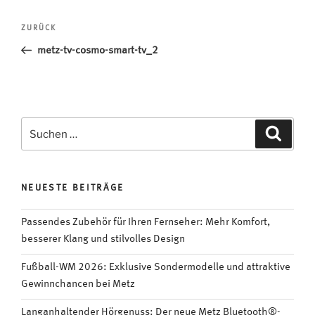
Beitragsnavigation
Vorheriger
ZURÜCK
Beitrag
metz-tv-cosmo-smart-tv_2
Suchen
Suche
nach:
NEUESTE BEITRÄGE
Passendes Zubehör für Ihren Fernseher: Mehr Komfort,
besserer Klang und stilvolles Design
Fußball-WM 2026: Exklusive Sondermodelle und attraktive
Gewinnchancen bei Metz
Langanhaltender Hörgenuss: Der neue Metz Bluetooth®-