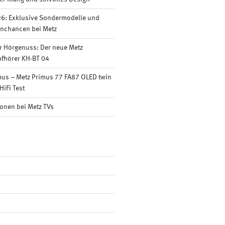
6: Exklusive Sondermodelle und
nnchancen bei Metz
r Hörgenuss: Der neue Metz
fhörer KH-BT 04
mus – Metz Primus 77 FA87 OLED twin
HiFi Test
onen bei Metz TVs