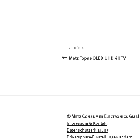
Beitragsnavigation
ZURÜCK
Vorheriger
Beitrag
Metz Topas OLED UHD 4K TV
© Metz Consumer Electronics GmbH
Impressum & Kontakt
Datenschutzerklärung
Privatsphäre-Einstellungen ändern