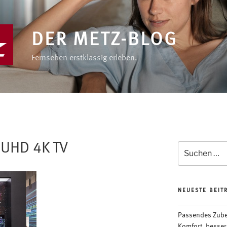
DER METZ-BLOG
Fernsehen erstklassig erleben.
 UHD 4K TV
Suchen
nach:
NEUESTE BEIT
Passendes Zubeh
Komfort, besser