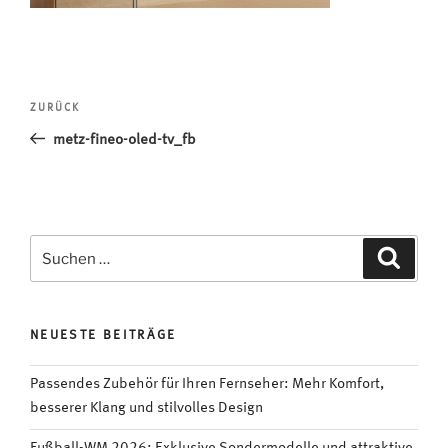
Beitragsnavigation
Vorheriger
ZURÜCK
Beitrag
metz-fineo-oled-tv_fb
Suchen
Suche
nach:
NEUESTE BEITRÄGE
Passendes Zubehör für Ihren Fernseher: Mehr Komfort,
besserer Klang und stilvolles Design