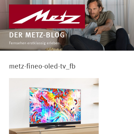
Zum
Inhalt
springen
DER METZ-BLOG
Fernsehen erstklassig erleben.
metz-fineo-oled-tv_fb