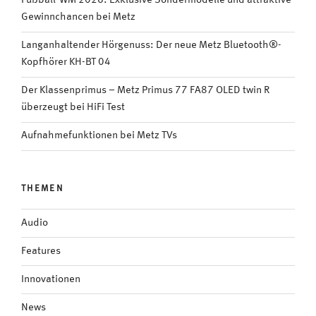
Fußball-WM 2026: Exklusive Sondermodelle und attraktive
Gewinnchancen bei Metz
Langanhaltender Hörgenuss: Der neue Metz Bluetooth®-
Kopfhörer KH-BT 04
Der Klassenprimus – Metz Primus 77 FA87 OLED twin R
überzeugt bei HiFi Test
Aufnahmefunktionen bei Metz TVs
THEMEN
Audio
Features
Innovationen
News