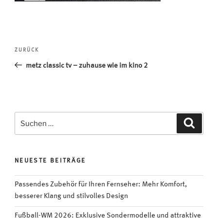
Beitragsnavigation
Vorheriger
ZURÜCK
Beitrag
metz classic tv – zuhause wie im kino 2
Suchen
Suche
nach:
NEUESTE BEITRÄGE
Passendes Zubehör für Ihren Fernseher: Mehr Komfort,
besserer Klang und stilvolles Design
Fußball-WM 2026: Exklusive Sondermodelle und attraktive