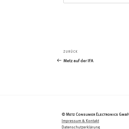
Beitragsnavigation
ZURÜCK
Vorheriger
Beitrag
Metz auf der IFA
© Metz Consumer Electronics GmbH
Impressum & Kontakt
Datenschutzerklärung