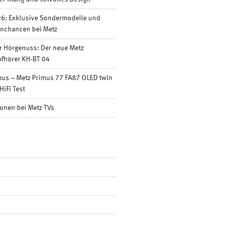
6: Exklusive Sondermodelle und
nnchancen bei Metz
r Hörgenuss: Der neue Metz
fhörer KH-BT 04
mus – Metz Primus 77 FA87 OLED twin
HiFi Test
onen bei Metz TVs