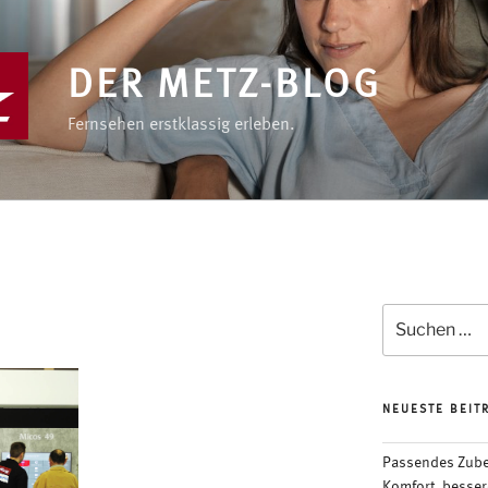
DER METZ-BLOG
Fernsehen erstklassig erleben.
Suchen
nach:
NEUESTE BEIT
Passendes Zubeh
Komfort, besser