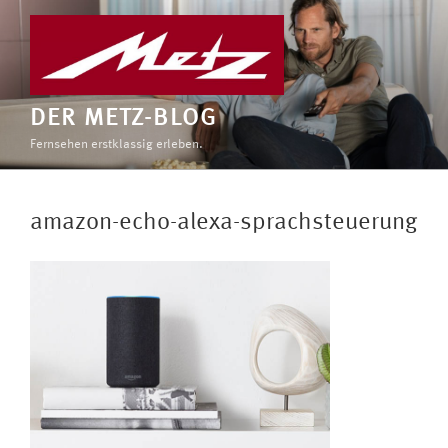
Zum
Inhalt
springen
DER METZ-BLOG
Fernsehen erstklassig erleben.
amazon-echo-alexa-sprachsteuerung