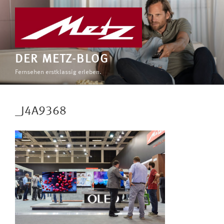
Zum
Inhalt
springen
DER METZ-BLOG
Fernsehen erstklassig erleben.
_J4A9368