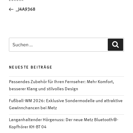
Vorheriger
ZURÜCK
Beitrag
_J4A9368
Suchen
Suche
nach:
NEUESTE BEITRÄGE
Passendes Zubehör für Ihren Fernseher: Mehr Komfort,
besserer Klang und stilvolles Design
Fußball-WM 2026: Exklusive Sondermodelle und attraktive
Gewinnchancen bei Metz
Langanhaltender Hörgenuss: Der neue Metz Bluetooth®-
Kopfhörer KH-BT 04