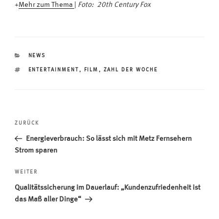
+
Mehr zum Thema
|
Foto: 20th Century Fox
KATEGORIEN
NEWS
SCHLAGWÖRTER
ENTERTAINMENT
,
FILM
,
ZAHL DER WOCHE
Beitragsnavigation
Vorheriger
ZURÜCK
Beitrag
Energieverbrauch: So lässt sich mit Metz Fernsehern
Strom sparen
Nächster
WEITER
Beitrag
Qualitätssicherung im Dauerlauf: „Kundenzufriedenheit ist
das Maß aller Dinge“