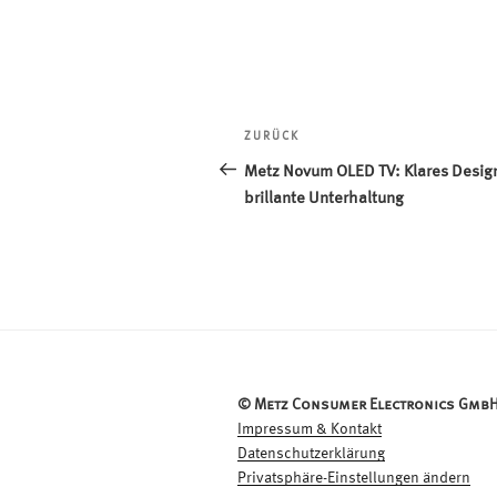
Beitragsnavigation
ZURÜCK
Vorheriger
Beitrag
Metz Novum OLED TV: Klares Design
brillante Unterhaltung
© Metz Consumer Electronics GmbH
Impressum & Kontakt
Datenschutzerklärung
Privatsphäre-Einstellungen ändern