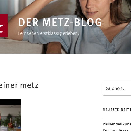
DER METZ-BLOG
Fernsehen erstklassig erleben.
einer metz
Suchen
nach:
NEUESTE BEIT
Passendes Zubeh
Komfort, besser