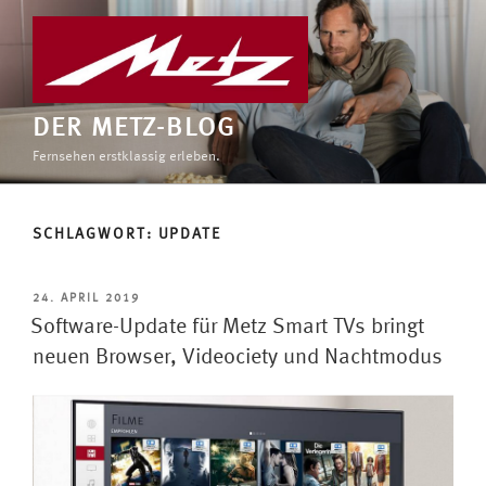
Zum
Inhalt
springen
DER METZ-BLOG
Fernsehen erstklassig erleben.
SCHLAGWORT:
UPDATE
VERÖFFENTLICHT
24. APRIL 2019
AM
Software-Update für Metz Smart TVs bringt
neuen Browser, Videociety und Nachtmodus