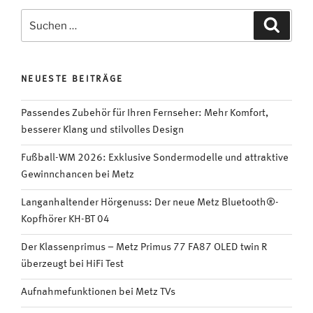
Smart
Suchen
Suche
TVs
nach:
bringt
neuen
NEUESTE BEITRÄGE
Browser,
Videociety
Passendes Zubehör für Ihren Fernseher: Mehr Komfort,
und
besserer Klang und stilvolles Design
Nachtmodus“
Fußball-WM 2026: Exklusive Sondermodelle und attraktive
Gewinnchancen bei Metz
Langanhaltender Hörgenuss: Der neue Metz Bluetooth®-
Kopfhörer KH-BT 04
Der Klassenprimus – Metz Primus 77 FA87 OLED twin R
überzeugt bei HiFi Test
Aufnahmefunktionen bei Metz TVs