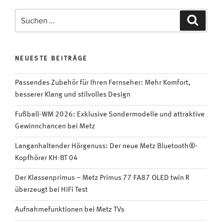
TV
Funktion
Suchen
Suche
„Time
nach:
Shift“
ist
NEUESTE BEITRÄGE
perfekt
für
Passendes Zubehör für Ihren Fernseher: Mehr Komfort,
die
besserer Klang und stilvolles Design
Handball-
WM
Fußball-WM 2026: Exklusive Sondermodelle und attraktive
2023
Gewinnchancen bei Metz
im
Januar!“
Langanhaltender Hörgenuss: Der neue Metz Bluetooth®-
Kopfhörer KH-BT 04
Der Klassenprimus – Metz Primus 77 FA87 OLED twin R
überzeugt bei HiFi Test
Aufnahmefunktionen bei Metz TVs