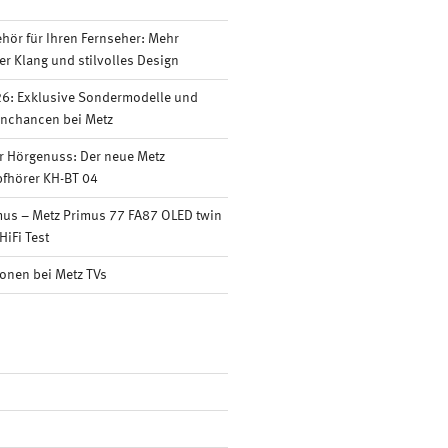
ör für Ihren Fernseher: Mehr
er Klang und stilvolles Design
6: Exklusive Sondermodelle und
nnchancen bei Metz
r Hörgenuss: Der neue Metz
fhörer KH-BT 04
mus – Metz Primus 77 FA87 OLED twin
HiFi Test
onen bei Metz TVs