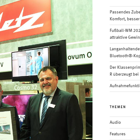
Passendes Zubeh
Komfort, besser
Fußball-WM 202
attraktive Gewi
Langanhaltende
Bluetooth®-Kop
Der Klassenpri
R überzeugt bei 
Aufnahmefunkti
THEMEN
Audio
Features