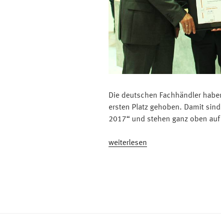
Die deutschen Fachhändler habe
ersten Platz gehoben. Damit sind 
2017“ und stehen ganz oben auf
„Wir
weiterlesen
sind
die
Nummer
eins!“