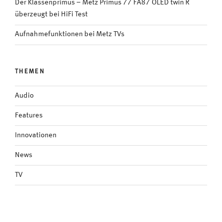
Der Klassenprimus – Metz Primus 77 FA87 OLED twin R
überzeugt bei HiFi Test
Aufnahmefunktionen bei Metz TVs
THEMEN
Audio
Features
Innovationen
News
TV