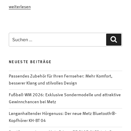
„METZ
weiterlesen
blue
Fernseher
MUC7001:
Der
Suchen
Suche
Minimalist
nach:
mit
filmreifer
NEUESTE BEITRÄGE
UHD-
Auflösung“
Passendes Zubehör für Ihren Fernseher: Mehr Komfort,
besserer Klang und stilvolles Design
Fußball-WM 2026: Exklusive Sondermodelle und attraktive
Gewinnchancen bei Metz
Langanhaltender Hörgenuss: Der neue Metz Bluetooth®-
Kopfhörer KH-BT 04