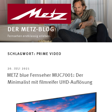
Zum
Inhalt
springen
DER METZ-BLOG
Fernsehen erstklassig erleben.
SCHLAGWORT:
PRIME VIDEO
VERÖFFENTLICHT
20. JULI 2021
AM
METZ blue Fernseher MUC7001: Der
Minimalist mit filmreifer UHD-Auflösung