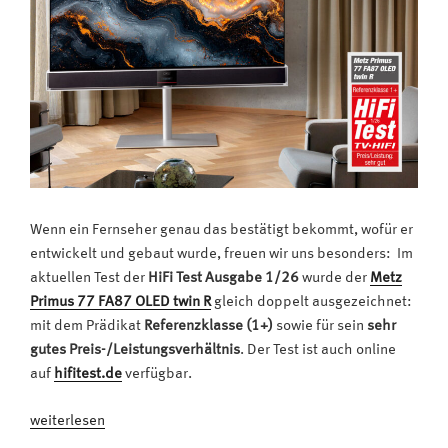
Wenn ein Fernseher genau das bestätigt bekommt, wofür er
entwickelt und gebaut wurde, freuen wir uns besonders: Im
aktuellen Test der
HiFi Test Ausgabe 1/26
wurde der
Metz
Primus 77 FA87 OLED twin R
gleich doppelt ausgezeichnet:
mit dem Prädikat
Referenzklasse (1+)
sowie für sein
sehr
gutes Preis-/Leistungsverhältnis
. Der Test ist auch online
auf
hifitest.de
verfügbar.
„Der
weiterlesen
Klassenprimus