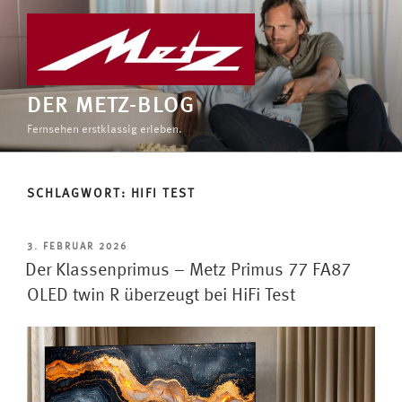
Zum
Inhalt
springen
DER METZ-BLOG
Fernsehen erstklassig erleben.
SCHLAGWORT:
HIFI TEST
VERÖFFENTLICHT
3. FEBRUAR 2026
AM
Der Klassenprimus – Metz Primus 77 FA87
OLED twin R überzeugt bei HiFi Test