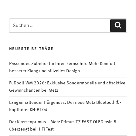
–
Metz
Primus
Suchen
Suche
77
nach:
FA87
OLED
NEUESTE BEITRÄGE
twin
R
Passendes Zubehör für Ihren Fernseher: Mehr Komfort,
überzeugt
besserer Klang und stilvolles Design
bei
HiFi
Fußball-WM 2026: Exklusive Sondermodelle und attraktive
Test“
Gewinnchancen bei Metz
Langanhaltender Hörgenuss: Der neue Metz Bluetooth®-
Kopfhörer KH-BT 04
Der Klassenprimus – Metz Primus 77 FA87 OLED twin R
überzeugt bei HiFi Test