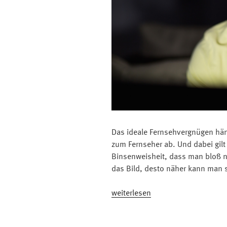
Das ideale Fernsehvergnügen hä
zum Fernseher ab. Und dabei gilt n
Binsenweisheit, dass man bloß ni
das Bild, desto näher kann man 
„Das
weiterlesen
ist
der