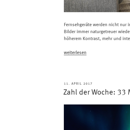
Fernsehgeräte werden nicht nur 
Bilder immer naturgetreuer wied
höherem Kontrast, mehr und inte
„Größere
weiterlesen
Displays,
schönere
Bilder:
Neue
VERÖFFENTLICHT
11. APRIL 2017
Technologien
AM
Zahl der Woche: 33 
beflügeln
TV-
Markt“