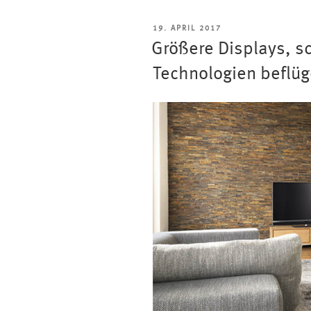
optimale
Sitzabstand
VERÖFFENTLICHT
19. APRIL 2017
zum
AM
Größere Displays, s
Fernseher“
Technologien beflüg