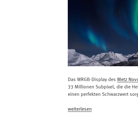
Das WRGB-Display des
Metz Nov
33 Millionen Subpixel, die die H
einen perfekten Schwarzwert sor
„Zahl
weiterlesen
der
Woche:
33