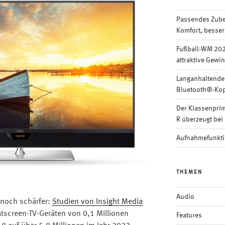
Passendes Zubeh
Komfort, besser
Fußball-WM 202
attraktive Gewi
Langanhaltende
Bluetooth®-Kop
Der Klassenpri
R überzeugt bei 
Aufnahmefunkti
THEMEN
Audio
 noch schärfer:
Studien von Insight Media
atscreen-TV-Geräten von 0,1 Millionen
Features