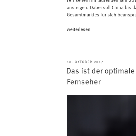
Fernsehern im laufenden Jahr 201
ansteigen. Dabei soll China bis 
Gesamtmarktes für sich beanspr
„Zahl
weiterlesen
der
Woche:
8K
erobert
VERÖFFENTLICHT
18. OKTOBER 2017
China
AM
Das ist der optimal
in
2022“
Fernseher