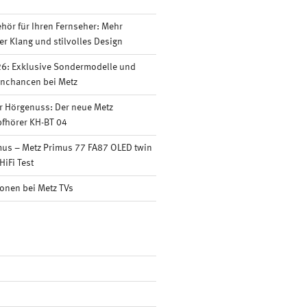
ör für Ihren Fernseher: Mehr
er Klang und stilvolles Design
6: Exklusive Sondermodelle und
nnchancen bei Metz
r Hörgenuss: Der neue Metz
fhörer KH-BT 04
mus – Metz Primus 77 FA87 OLED twin
HiFi Test
onen bei Metz TVs