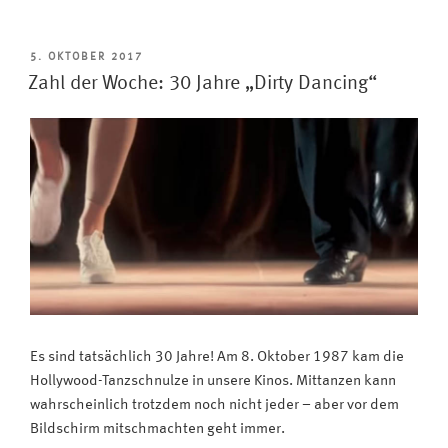
Filme:
Weltweite
Verbreitung
VERÖFFENTLICHT
5. OKTOBER 2017
AM
der
Zahl der Woche: 30 Jahre „Dirty Dancing“
Blu-
ray
Disc
steigt
(noch
immer)“
Es sind tatsächlich 30 Jahre! Am 8. Oktober 1987 kam die
Hollywood-Tanzschnulze in unsere Kinos. Mittanzen kann
wahrscheinlich trotzdem noch nicht jeder – aber vor dem
Bildschirm mitschmachten geht immer.