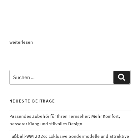
„Zahl
weiterlesen
der
Woche:
30
Jahre
Suchen
Suche
„Dirty
nach:
Dancing““
NEUESTE BEITRÄGE
Passendes Zubehör für Ihren Fernseher: Mehr Komfort,
besserer Klang und stilvolles Design
Fußball-WM 2026: Exklusive Sondermodelle und attraktive