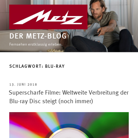
Zum
Inhalt
springen
DER METZ-BLOG
Fernsehen erstklassig erleben.
SCHLAGWORT:
BLU-RAY
VERÖFFENTLICHT
13. JUNI 2018
AM
Superscharfe Filme: Weltweite Verbreitung der
Blu-ray Disc steigt (noch immer)