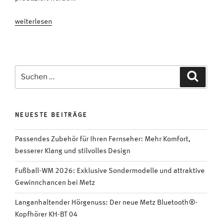
„FunFact:
weiterlesen
TV-
Streaming-
Highlight
„You
Suchen
Suche
are
nach:
wanted“
mit
NEUESTE BEITRÄGE
Matthias
Schweighöfer
Passendes Zubehör für Ihren Fernseher: Mehr Komfort,
#VIDEO“
besserer Klang und stilvolles Design
Fußball-WM 2026: Exklusive Sondermodelle und attraktive
Gewinnchancen bei Metz
Langanhaltender Hörgenuss: Der neue Metz Bluetooth®-
Kopfhörer KH-BT 04