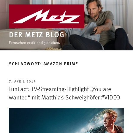
Zum
Inhalt
springen
DER METZ-BLOG
Fernsehen erstklassig erleben.
SCHLAGWORT:
AMAZON PRIME
VERÖFFENTLICHT
7. APRIL 2017
AM
FunFact: TV-Streaming-Highlight „You are
wanted“ mit Matthias Schweighöfer #VIDEO