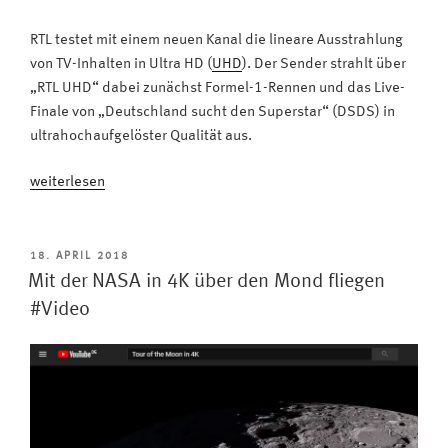
RTL testet mit einem neuen Kanal die lineare Ausstrahlung
von TV-Inhalten in Ultra HD (
UHD
). Der Sender strahlt über
„RTL UHD“ dabei zunächst Formel-1-Rennen und das Live-
Finale von „Deutschland sucht den Superstar“ (DSDS) in
ultrahochaufgelöster Qualität aus.
„RTL
weiterlesen
UHD:
TV-
Kanal
VERÖFFENTLICHT
18. APRIL 2018
AM
sendet
Mit der NASA in 4K über den Mond fliegen
Formel
#Video
1
und
Casting-
Show
live
in