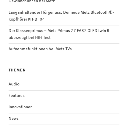
Gewinnchancen bei Metz
Langanhaltender Hörgenuss: Der neue Metz Bluetooth®-
Kopfhörer KH-BT 04
Der Klassenprimus – Metz Primus 77 FA87 OLED twin R
überzeugt bei HiFi Test
Aufnahmefunktionen bei Metz TVs
THEMEN
Audio
Features
Innovationen
News