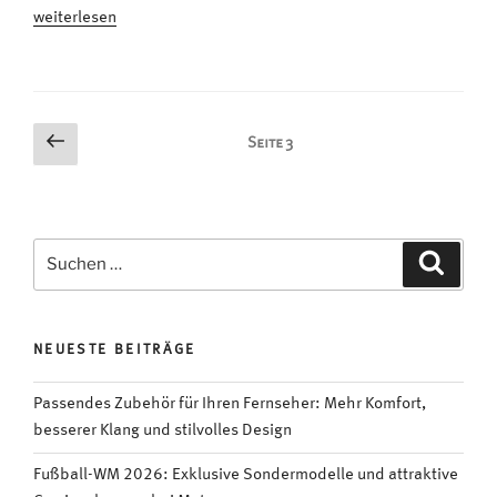
„Mit
weiterlesen
der
NASA
in
4K
Seitennummerierung
Vorherige
Seite
3
über
Seite
der
den
Beiträge
Mond
fliegen
Suchen
Suche
#Video“
nach:
NEUESTE BEITRÄGE
Passendes Zubehör für Ihren Fernseher: Mehr Komfort,
besserer Klang und stilvolles Design
Fußball-WM 2026: Exklusive Sondermodelle und attraktive