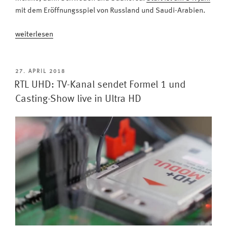
mit dem Eröffnungsspiel von Russland und Saudi-Arabien.
„Aktion:
weiterlesen
Neuen
Metz
Fernseher
VERÖFFENTLICHT
27. APRIL 2018
AM
zur
RTL UHD: TV-Kanal sendet Formel 1 und
Fußball-
Casting-Show live in Ultra HD
WM
sichern
–
und
300
Euro
sparen“