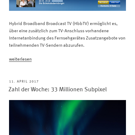
Hybrid Broadband Broadcast TV (HbbTV) ermöglicht es,
über eine zusätzlich zum TV-Anschluss vorhandene
Internetanbindung des Fernsehgerätes Zusatzangebote von
teilnehmenden TV-Sendern abzurufen.
„Schnell
weiterlesen
erklärt:
Was
ist
VERÖFFENTLICHT
11. APRIL 2017
AM
HbbTV?“
Zahl der Woche: 33 Millionen Subpixel