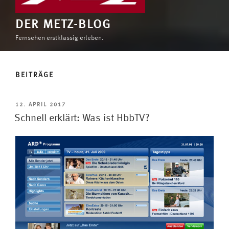
DER METZ-BLOG
Fernsehen erstklassig erleben.
BEITRÄGE
VERÖFFENTLICHT
12. APRIL 2017
AM
Schnell erklärt: Was ist HbbTV?