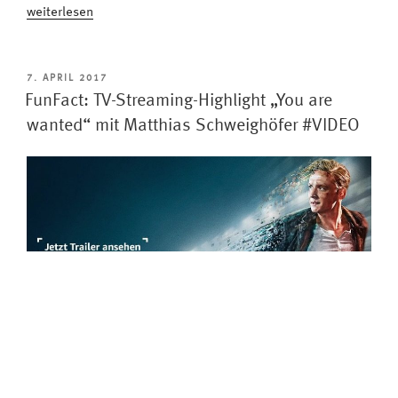
„DVB-
weiterlesen
T2
HD
Empfangsprobleme?
VERÖFFENTLICHT
7. APRIL 2017
AM
Eine
FunFact: TV-Streaming-Highlight „You are
Million
wanted“ mit Matthias Schweighöfer #VIDEO
Haushalte
muss
noch
umrüsten“
Sie ist erfolgreich an den Start gegangen, die erste