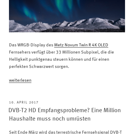
Das WRGB-Display des
Metz Novum Twin R 4K OLED
Fernsehers verfügt über 33 Millionen Subpixel, die die
Helligkeit punktgenau steuern können und für einen
perfekten Schwarzwert sorgen.
„Zahl
weiterlesen
der
Woche:
33
VERÖFFENTLICHT
10. APRIL 2017
AM
Millionen
DVB-T2 HD Empfangsprobleme? Eine Million
Subpixel“
Haushalte muss noch umrüsten
Seit Ende März wird das terrestrische Fernsehsignal DVB-T