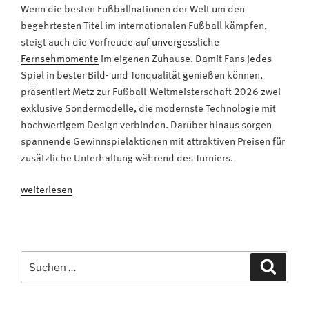
Wenn die besten Fußballnationen der Welt um den
begehrtesten Titel im internationalen Fußball kämpfen,
steigt auch die Vorfreude auf
unvergessliche
Fernsehmomente
im eigenen Zuhause. Damit Fans jedes
Spiel in bester Bild- und Tonqualität genießen können,
präsentiert Metz zur Fußball-Weltmeisterschaft 2026 zwei
exklusive Sondermodelle, die modernste Technologie mit
hochwertigem Design verbinden. Darüber hinaus sorgen
spannende Gewinnspielaktionen mit attraktiven Preisen für
zusätzliche Unterhaltung während des Turniers.
„Fußball-
weiterlesen
WM
2026:
Exklusive
Sondermodelle
Suchen
Suche
und
nach:
attraktive
Gewinnchancen