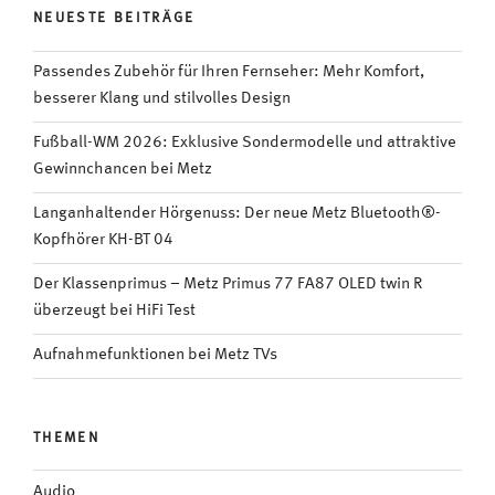
NEUESTE BEITRÄGE
bei
Metz“
Passendes Zubehör für Ihren Fernseher: Mehr Komfort,
besserer Klang und stilvolles Design
Fußball-WM 2026: Exklusive Sondermodelle und attraktive
Gewinnchancen bei Metz
Langanhaltender Hörgenuss: Der neue Metz Bluetooth®-
Kopfhörer KH-BT 04
Der Klassenprimus – Metz Primus 77 FA87 OLED twin R
überzeugt bei HiFi Test
Aufnahmefunktionen bei Metz TVs
THEMEN
Audio