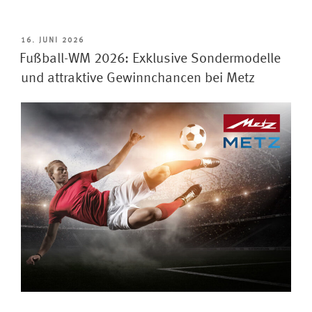
Zubehör
für
Ihren
VERÖFFENTLICHT
16. JUNI 2026
AM
Fernseher:
Fußball-WM 2026: Exklusive Sondermodelle
Mehr
und attraktive Gewinnchancen bei Metz
Komfort,
besserer
Klang
und
stilvolles
Design“