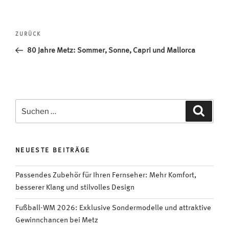
Beitragsnavigation
Vorheriger
ZURÜCK
Beitrag
80 Jahre Metz: Sommer, Sonne, Capri und Mallorca
Suchen
Suche
nach:
NEUESTE BEITRÄGE
Passendes Zubehör für Ihren Fernseher: Mehr Komfort,
besserer Klang und stilvolles Design
Fußball-WM 2026: Exklusive Sondermodelle und attraktive
Gewinnchancen bei Metz