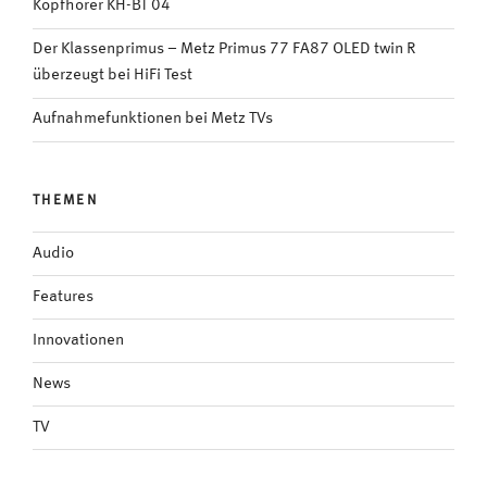
Kopfhörer KH-BT 04
Der Klassenprimus – Metz Primus 77 FA87 OLED twin R
überzeugt bei HiFi Test
Aufnahmefunktionen bei Metz TVs
THEMEN
Audio
Features
Innovationen
News
TV